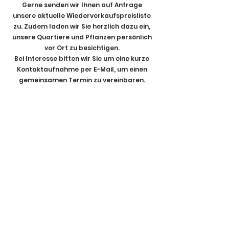
Gerne senden wir Ihnen auf Anfrage
unsere aktuelle Wiederverkaufspreisliste
zu. Zudem laden wir Sie herzlich dazu ein,
unsere Quartiere und Pflanzen persönlich
vor Ort zu besichtigen.
Bei Interesse bitten wir Sie um eine kurze
Kontaktaufnahme per E-Mail, um einen
gemeinsamen Termin zu vereinbaren.
Mit kollegialen Grüßen,
Ihr Team der Baumschule Honc
KONTAKT
AGB